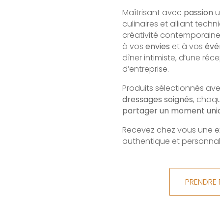
Maîtrisant avec
passion
u
culinaires et alliant techn
créativité contemporaine
à vos
envies
et à vos
évé
dîner intimiste, d’une réc
d’entreprise.
Produits sélectionnés ave
dressages soignés
, chaq
partager un moment uniq
Recevez chez vous une 
authentique et personnal
PRENDRE