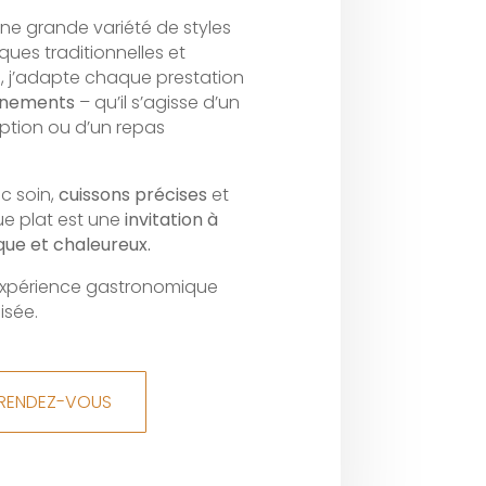
ne grande variété de styles
iques traditionnelles et
, j’adapte chaque prestation
nements
– qu’il s’agisse d’un
eption ou d’un repas
c soin,
cuissons précises
et
ue plat est une
invitation à
ue et chaleureux.
expérience gastronomique
isée.
 RENDEZ-VOUS